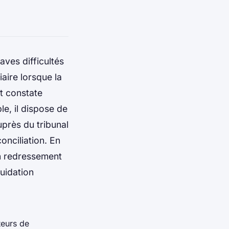
ves difficultés
aire lorsque la
nt constate
ble, il dispose de
uprès du tribunal
onciliation. En
un redressement
quidation
teurs de