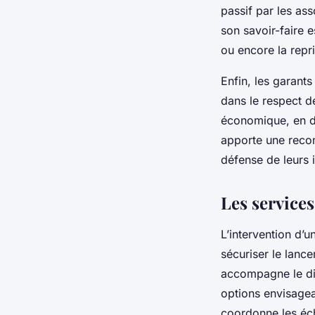
passif par les as
son savoir-faire 
ou encore la repr
Enfin, les garants
dans le respect d
économique, en dé
apporte une recom
défense de leurs i
Les services
L’intervention d’u
sécuriser le lanc
accompagne le dir
options envisagea
coordonne les éch