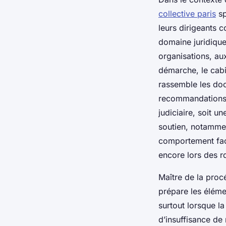
collective paris
sp
leurs dirigeants 
domaine juridique
organisations, au
démarche, le cabin
rassemble les do
recommandations 
judiciaire, soit 
soutien, notamment
comportement face
encore lors des r
Maître de la procé
prépare les élémen
surtout lorsque l
d’insuffisance de 