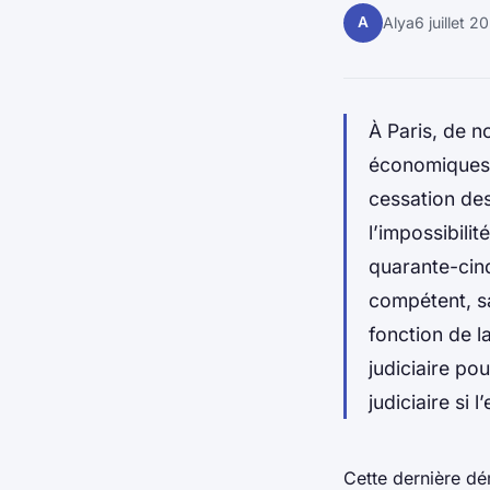
A
Alya
6 juillet 2
À Paris, de n
économiques d
cessation des
l’impossibilit
quarante-cinq
compétent, sa
fonction de l
judiciaire pou
judiciaire si 
Cette dernière dé