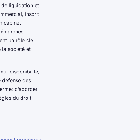
 de liquidation et
ommercial, inscrit
n cabinet
s démarches
ent un rôle clé
la société et
eur disponibilité,
e défense des
permet d’aborder
ègles du droit
avocat procédure