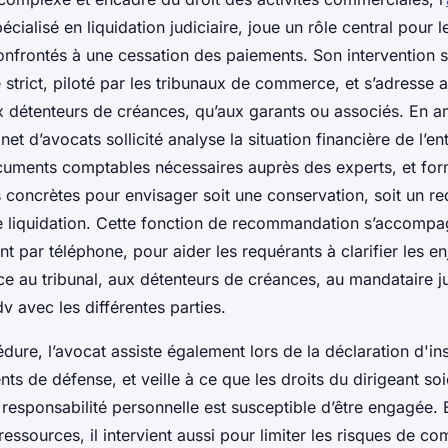
écialisé en liquidation judiciaire, joue un rôle central pour l
confrontés à une cessation des paiements. Son intervention s
 strict, piloté par les tribunaux de commerce, et s’adresse 
x détenteurs de créances, qu’aux garants ou associés. En a
et d’avocats sollicité analyse la situation financière de l’en
cuments comptables nécessaires auprès des experts, et for
concrètes pour envisager soit une conservation, soit un r
une liquidation. Cette fonction de recommandation s’accompa
 par téléphone, pour aider les requérants à clarifier les en
 au tribunal, aux détenteurs de créances, au mandataire ju
dv avec les différentes parties.
dure, l’avocat assiste également lors de la déclaration d'ins
ts de défense, et veille à ce que les droits du dirigeant so
a responsabilité personnelle est susceptible d’être engagée.
ressources, il intervient aussi pour limiter les risques de 