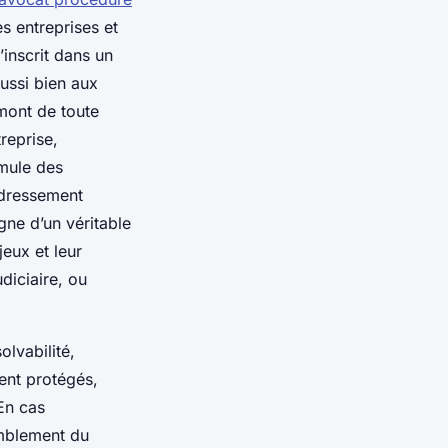
es entreprises et
’inscrit dans un
aussi bien aux
mont de toute
treprise,
mule des
edressement
gne d’un véritable
jeux et leur
diciaire, ou
olvabilité,
ient protégés,
 En cas
comblement du