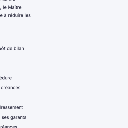
, le Maître
e à réduire les
ôt de bilan
cédure
e créances
edressement
e ses garants
créances