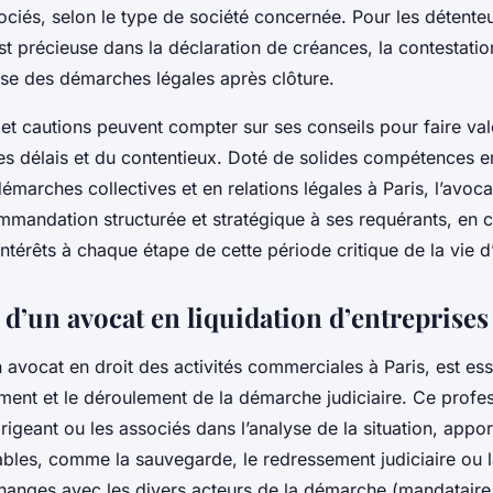
sociés, selon le type de société concernée. Pour les détente
est précieuse dans la déclaration de créances, la contestati
ise des démarches légales après clôture.
 et cautions peuvent compter sur ses conseils pour faire valo
es délais et du contentieux. Doté de solides compétences e
marches collectives et en relations légales à Paris, l’avoca
mandation structurée et stratégique à ses requérants, en c
ntérêts à chaque étape de cette période critique de la vie d
 d’un avocat en liquidation d’entreprises
n avocat en droit des activités commerciales à Paris, est ess
ement et le déroulement de la démarche judiciaire. Ce profe
igeant ou les associés dans l’analyse de la situation, apport
bles, comme la sauvegarde, le redressement judiciaire ou la
anges avec les divers acteurs de la démarche (mandataire, 