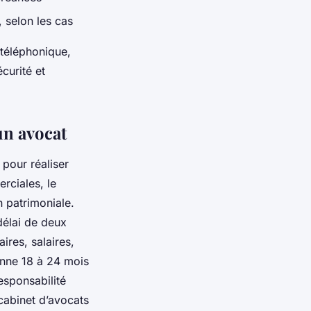
, selon les cas
 téléphonique,
curité et
un avocat
 pour réaliser
erciales, le
n patrimoniale.
délai de deux
ires, salaires,
enne 18 à 24 mois
esponsabilité
 cabinet d’avocats