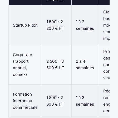
Clarté 
busines
1 500 - 2
1 à 2
Startup Pitch
model e
200 € HT
semaines
storytel
impacta
Précisi
Corporate
des
(rapport
2 500 - 3
2 à 4
données
annuel,
500 € HT
semaines
cohére
comex)
visuelle
Pédago
Formation
1 800 - 2
1 à 3
renforc
interne ou
600 € HT
semaines
engage
commerciale
accru