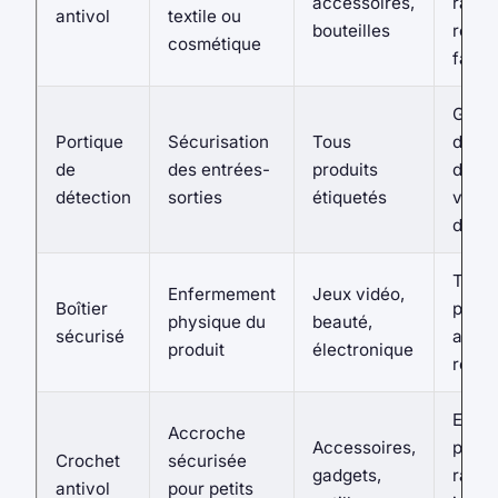
accessoires,
rapid
antivol
textile ou
bouteilles
retire
cosmétique
faibl
Grand
Portique
Sécurisation
Tous
de
de
des entrées-
produits
détec
détection
sorties
étiquetés
visibi
dissu
Très 
Enfermement
Jeux vidéo,
Boîtier
prote
physique du
beauté,
sécurisé
adapt
produit
électronique
réutil
Empê
Accroche
Accessoires,
prise
Crochet
sécurisée
gadgets,
rapid
antivol
pour petits